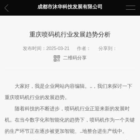
成都市沐华科技发展有限公司
重庆喷码机行业发展趋势分析
发布时间：2025-03-21
作者：
分享到：
二维码分享
大家好，我是企业网站内容编辑。..，我们来探讨一下
重庆喷码机行业的发展趋势。
随着科技的不断进步，喷码机行业正迎来新的发展时
机。在当今数字化和智能化的趋势下，喷码机作为一个关键
的生产环节正在逐步被更加智能、..地整合进生产线中。