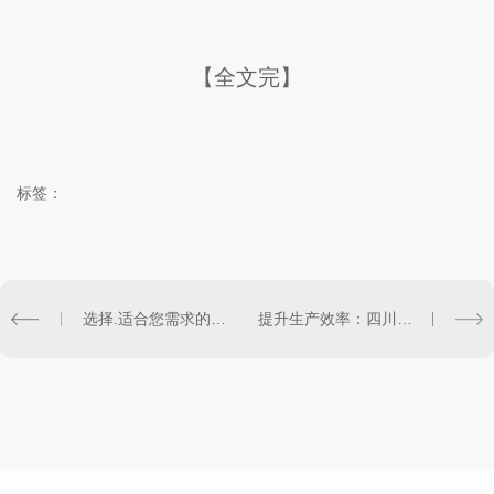
【全文完】
标签：
选择.适合您需求的四川手持喷码机
提升生产效率：四川手持喷码机的操作技巧分享